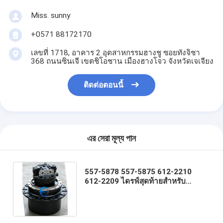
Miss. sunny
+0571 88172170
เลขที่ 1718, อาคาร 2 อุตสาหกรรมฮางชู ซอยทังจิชา
368 ถนนซินเจี เขตชิโอชาน เมืองฮางโจว จังหวัดเจเจียง
ติดต่อตอนนี้
এর সেরা মূল্য পান
557-5878 557-5875 612-2210
612-2209 ไดรฟ์สุดท้ายสำหรับ
CAT320GC CAT323GC CAT325GC