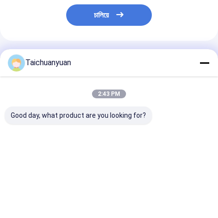
চালিয়ে
แนะนำผลิตภัณฑ์
Taichuanyuan
2:43 PM
Good day, what product are you looking for?
EC240LC FINAL
170401-00090
170401-0007
DRIVE SA7117-
MBEB552A ไดรฟ์
ไดรฟ์สุดท้าย
34001 7117-34001
สุดท้ายสำหรับ DX60-9
K1017674 มอเต
สำหรับรถขุดมอเตอร์
DX60-7
ดรอลิกสำหรับ
ท่องเที่ยว
DX180LC DX1
ราคาดีที่สุด
ราคาดีที่สุด
ราคาดีที่ส