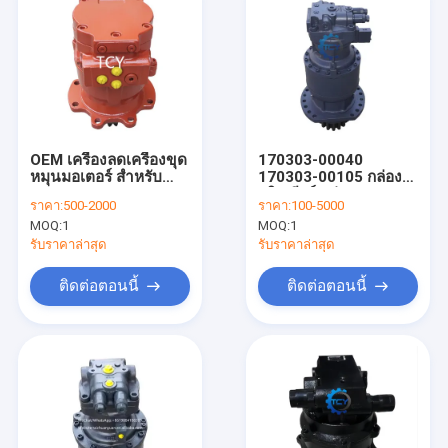
OEM เครื่องลดเครื่องขุด
170303-00040
หมุนมอเตอร์ สําหรับ
170303-00105 กล่อง
Yc60 LG906 KS60
สลิวเกียร์ กล่องขุด
ราคา:
500-2000
ราคา:
100-5000
Msg27p-23e B0250-
เครื่องสวิง DX480
MOQ:
1
MOQ:
1
27116
DX500 DX500-9C
DX520
รับราคาล่าสุด
รับราคาล่าสุด
ติดต่อตอนนี้
ติดต่อตอนนี้
บ้าน
ผลิตภัณฑ์
วิดีโอ