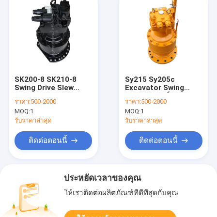
SK200-8 SK210-8
Sy215 Sy205c
Swing Drive Slew
Excavator Swing
Motor Excavator
Drive มอเตอร์ Assy
ราคา:
500-2000
ราคา:
500-2000
M5X130 M5X130CHB
SB22CA-WA04-00
MOQ:
1
MOQ:
1
YN15V00036F3
SBHSM151-260-06
YN32W00019F1
รับราคาล่าสุด
รับราคาล่าสุด
YN15V00035F1
ติดต่อตอนนี้
ติดต่อตอนนี้
ประหยัดเวลาของคุณ
ให้เราติดต่อผลิตภัณฑ์ที่ดีที่สุดกับคุณ