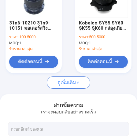
เกี่ยวกับเรา
ทัวร์โรงงาน
31n6-10210 31n9-
Kobelco SY55 SY60
10151 มอเตอร์สวิง
SK55 SK60 กล่องเกียร์ส
ควบคุมคุณภาพ
excavator Slew Drive
วิวิง เครื่องขุดเครื่อง
ราคา:
100-5000
ราคา:
500-5000
gearbox R215-7
ยนต์ไฮดรอลิก PCR-4B-
MOQ:
1
MOQ:
1
R215-9 R225-7 R225-
20A-P-9217B
ติดต่อเรา
9
รับราคาล่าสุด
รับราคาล่าสุด
ข่าว
ติดต่อตอนนี้
ติดต่อตอนนี้
ขออ้าง
ดูเพิ่มเติม
อุปกรณ์ excavator Final Drive มอเตอร์เดินทาง
ฝากข้อความ
เราจะตอบกลับอย่างรวดเร็ว
กล่องเกียร์ลดการเดินทางของรถขุด
ชิ้นส่วนไดรฟ์สุดท้ายของรถขุด