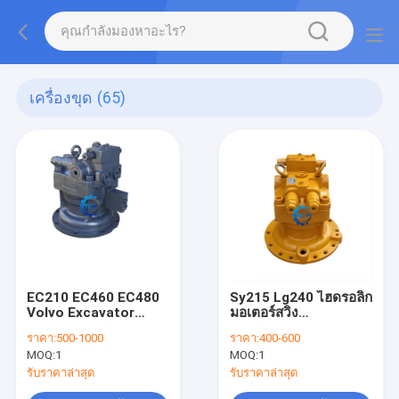
เครื่องขุด
(65)
EC210 EC460 EC480
Sy215 Lg240 ไฮดรอลิก
Volvo Excavator
มอเตอร์สวิง
Swing Motor M5X130
M5x130chb GP OEM
ราคา:
500-1000
ราคา:
400-600
VOE14555790
MOQ:
1
MOQ:
1
14552686 14550092
สินค้าที่นํามาใช้ใน
รับราคาล่าสุด
รับราคาล่าสุด
อุปกรณ์ขุดดิน