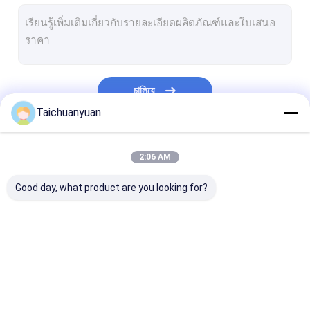
เครื่องขุด
กล่องเกียร์ลดการสวิงของเครื่องขุด
อะไหล่รถขุดสวิงไดรฟ์
চালিয়ে
ปั้มไฮดรอลิคของรถขุด
Taichuanyuan
ชิ้นส่วนปั๊มไฮดรอลิกของรถขุด
หมวดหมู่ของเรา
2:06 AM
ศูนย์ร่วม Assy
Good day, what product are you looking for?
ผลิตภัณฑ์เครื่องยนต์
อุปกรณ์ excavator
กล่องเกียร์ลดการเดิน
ชิ้นส่วนไดรฟ์สุด
Final Drive มอเตอร์
ทางของรถขุด
ของรถขุด
เดินทาง