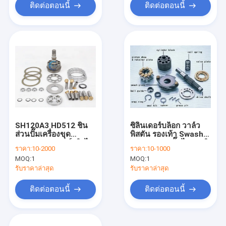
ติดต่อตอนนี้
ติดต่อตอนนี้
SH120A3 HD512 ชิ้น
ซิลินเดอร์บล็อก วาล์ว
ส่วนปั๊มเครื่องขุด
พิสตัน รองเท้า Swash
JCB130 มอเตอร์สวิงไฮ
Plates Set ปั๊มไฮดรอลิ
ราคา:
10-2000
ราคา:
10-1000
ดรอลิก E311 E312
กอะไหล่
MOQ:
1
MOQ:
1
SH120A1 SH120A2
รับราคาล่าสุด
รับราคาล่าสุด
ติดต่อตอนนี้
ติดต่อตอนนี้