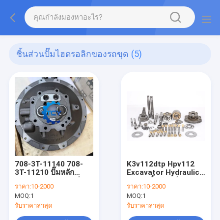
ชิ้นส่วนปั๊มไฮดรอลิกของรถขุด
(5)
708-3T-11140 708-
K3v112dtp Hpv112
3T-11210 ปั๊มหลัก
Excavator Hydraulic
ครอบคลุม FLANG สําห
Pump ชิ้นส่วนสํารอง
ราคา:
10-2000
ราคา:
10-2000
รับ PC78-6 PC78US-6
กระบอกบล็อก วาล์วแผ่น
MOQ:
1
MOQ:
1
ปั๊มน้ํา
Pition รองเท้า
รับราคาล่าสุด
รับราคาล่าสุด