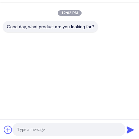
Recent Videos
12:02 PM
Good day, what product are you looking for?
01:04
00:58
LiuGong 922E EXCAVATOR
ปั๊มไฮดรอลิก K3V112DTP-9T8L ปั๊ม
11C0887 เครื่องยนต์การเดินทาง
หลักไฮดรอลิกสำหรับ SY205
SY2150E SY205 SY215-8L
October 29, 2025
October 29, 2025
00:21
00:46
อุปกรณ์ excavator Final Drive
K5V160DTHIZXR-9T46-BV
มอเตอร์เดินทาง
Kawasaki Excavator ส่วนปั๊มไฮดรอลิก
SY335 SY365
December 27, 2024
December 23, 2024