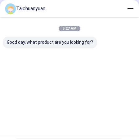
Taichuanyuan
Desktop Site
บ้าน
เกี่ยวกับเรา
ติดต่อเรา
Privacy Policy
แผนผังเว็บไซต์
5:27 AM
คุณภาพ
อุปกรณ์ excavator Final Drive มอเตอร์เดินทาง
โรงงานใน
ประเทศจีน.Copyright © 2026 Hangzhou Taichuanyuan Construction
Good day, what product are you looking for?
Machinery Co., Ltd.. All Rights Reserved.
บ้าน
ผลิตภัณฑ์
วิดีโอ