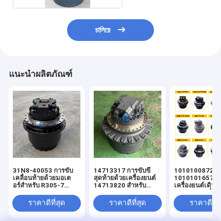
চালিয়ে
แนะนำผลิตภัณฑ์
31N8-40053 การขับ
14713317 การขับขี่
1010100872
เคลื่อนท้ายด้วยมอเต
สุดท้ายด้วยเครื่องยนต์
1010101657
อร์สําหรับ R305-7
14713820 สําหรับ
เครื่องยนต์เดินท
R290LC-7A
EC200D EC200E
รับการขับเคลื่อน
Excavator
Zoomlion 215
ราคาดีที่สุด
ราคาดีที่สุด
ราคาดีที่ส