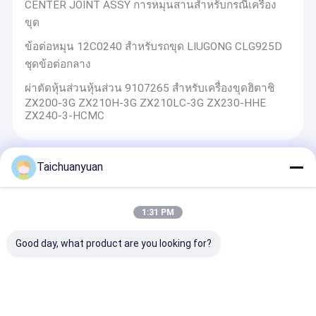
CENTER JOINT ASSY การหมุนสานสําหรับกรณีเครื่อง
ขุด
ข้อต่อหมุน 12C0240 สำหรับรถขุด LIUGONG CLG925D
ชุดข้อต่อกลาง
ผ่าตัดหุ้นส่วนหุ้นส่วน 9107265 สําหรับเครื่องขุดฮิตาชิ
ZX200-3G ZX210H-3G ZX210LC-3G ZX230-HHE
ZX240-3-HCMC
Taichuanyuan
ผลิตภัณฑ์เครื่องยนต์
เครื่องยนต์ดีเซล 4HK1 ชุดสมบูรณ์เหมาะสำหรับเครื่องจักร
1:31 PM
ก่อสร้าง
Good day, what product are you looking for?
6BT 5.9 6D102 เครื่องยนต์ดีเซลแบบเดิม
320/06924 ปั๊มฉีดเชื้อเพลิงดีเซลสําหรับ 3CX
3752647 375-2647 ปั๊มสําหรับ CAT336GC 330GC C7.1