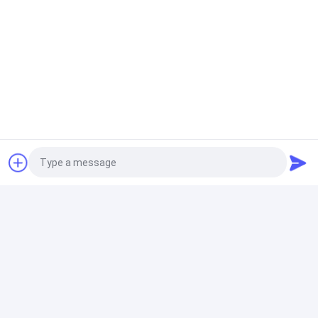
เครื่องยนต์
อุปกรณ์ excavator Final Drive มอเตอร์เดินทาง
R110LC-7 R110-7 เครื่องยนต์เดินทาง จักรยานท้าย
Hyundai Excavator 31N3-40010 OEM
กล่องเกียร์ลดการเดินทางของรถขุด
ZX350 Final Drive Excavator ฮิตาชิ การลดการเดินทาง
กล่องเกียร์ชิ้นส่วน HMGF68GA
Photo
Video Call
ชิ้นส่วนไดรฟ์สุดท้ายของรถขุด
Audio Call