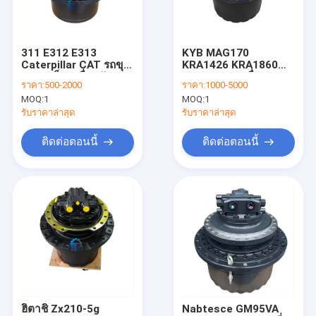
เกี่ยวกับเรา
ทัวร์โรงงาน
311 E312 E313
KYB MAG170
Caterpillar CAT รถขุด
KRA1426 KRA1860
ควบคุมคุณภาพ
ขนาดเล็ก เครื่องขับ
KRA10120 เครื่องขุด
ราคา:
500-2000
ราคา:
1000-5000
เคลื่อนท้าย รถยนต์เดิน
เครื่องยนต์ไฟฟ้า
MOQ:
1
MOQ:
1
ทาง รวม 114-8222
SH200A3 SH210A5
ติดต่อเรา
151-9688
SK250-8 SY215
รับราคาล่าสุด
รับราคาล่าสุด
CASE210
ข่าว
ติดต่อตอนนี้
ติดต่อตอนนี้
ขออ้าง
อุปกรณ์ excavator Final Drive มอเตอร์เดินทาง
กล่องเกียร์ลดการเดินทางของรถขุด
ชิ้นส่วนไดรฟ์สุดท้ายของรถขุด
ฮิตาชิ Zx210-5g
Nabtesce GM95VA