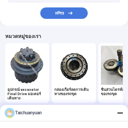
চালিয়ে
หมวดหมู่ของเรา
อุปกรณ์ excavator
กล่องเกียร์ลดการเดิน
ชิ้นส่วนไดรฟ์สุด
Final Drive มอเตอร์
ทางของรถขุด
ของรถขุด
เดินทาง
Taichuanyuan
Desktop Site
บ้าน
เกี่ยวกับเรา
ติดต่อเรา
Privacy Policy
แผนผังเว็บไซต์