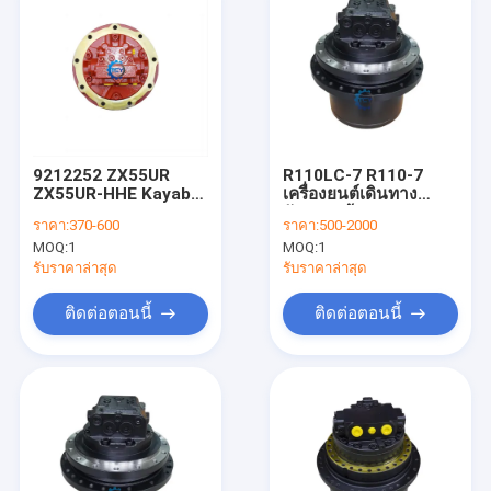
9212252 ZX55UR
R110LC-7 R110-7
ZX55UR-HHE Kayaba
เครื่องยนต์เดินทาง
Excavator Final Drive
จักรยานท้าย Hyundai
ราคา:
370-600
ราคา:
500-2000
Travel Motor Parts
Excavator 31N3-
MOQ:
1
MOQ:
1
KYB MAG-33VP-500
40010 OEM
เครื่องขุดถัง
รับราคาล่าสุด
รับราคาล่าสุด
ติดต่อตอนนี้
ติดต่อตอนนี้
บ้าน
ผลิตภัณฑ์
วิดีโอ