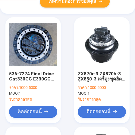
ให้ความต้องการของคุณ
536-7274 Final Drive
ZX870r-3 ZX870h-3
Cat330GC E330GC
ZX850-3 เครื่องขุดฮิตา
5367274 538-5278
ชิ เครื่องขับเคลื่อน
ราคา:
1000-5000
ราคา:
1000-5000
557-5883 579-1974
สุดท้าย เครื่องยนต์เดิน
MOQ:
1
MOQ:
1
ทาง YB60000075
9251681
รับราคาล่าสุด
รับราคาล่าสุด
ติดต่อตอนนี้
ติดต่อตอนนี้