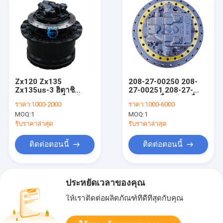
Zx120 Zx135
208-27-00250 208-
Zx135us-3 ฮิตาชิ
27-00251 208-27-
Excavator เครื่องขับ
00252 เครื่องขับเคลื่อน
ราคา:
1000-2000
ราคา:
1000-6000
เคลื่อนสุดท้าย
ท้าย เครื่องขุด
MOQ:
1
MOQ:
1
เครื่องยนต์เดินทาง
Komatsu PC450-7
9289617 9289616
PC400-6 มอเตอร์เดิน
รับราคาล่าสุด
รับราคาล่าสุด
9188777
ทาง
ติดต่อตอนนี้
ติดต่อตอนนี้
ประหยัดเวลาของคุณ
ให้เราติดต่อผลิตภัณฑ์ที่ดีที่สุดกับคุณ