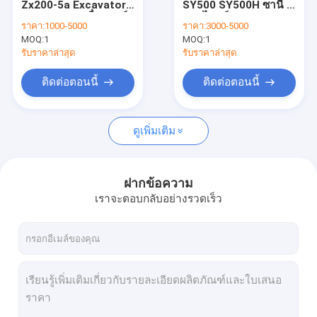
Zx200-5a Excavator
SY500 SY500H ซานี่ ฟิ
เครื่องขุด
Final Drive เครื่องยนต์
นอลไดรฟ์ ทราเวลมอ
ราคา:
1000-5000
ราคา:
3000-5000
เดินทาง 9233692
เตอร์ Assy ODM
MOQ:
กล่องเกียร์ลดการสวิงของเครื่องขุด
1
MOQ:
1
9261222 9250188
9269199
รับราคาล่าสุด
รับราคาล่าสุด
อะไหล่รถขุดสวิงไดรฟ์
ติดต่อตอนนี้
ติดต่อตอนนี้
ปั้มไฮดรอลิคของรถขุด
ดูเพิ่มเติม
ชิ้นส่วนปั๊มไฮดรอลิกของรถขุด
ศูนย์ร่วม Assy
ฝากข้อความ
ผลิตภัณฑ์เครื่องยนต์
เราจะตอบกลับอย่างรวดเร็ว