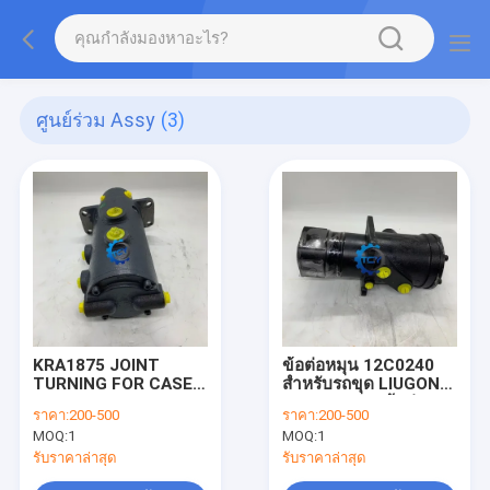
ศูนย์ร่วม Assy
(3)
KRA1875 JOINT
ข้อต่อหมุน 12C0240
TURNING FOR CASE
สำหรับรถขุด LIUGONG
EXCAVATOR CENTER
CLG925D ชุดข้อต่อ
ราคา:
200-500
ราคา:
200-500
JOINT ASSY การหมุน
กลาง
MOQ:
1
MOQ:
1
สานสําหรับกรณีเครื่อง
ขุด
รับราคาล่าสุด
รับราคาล่าสุด