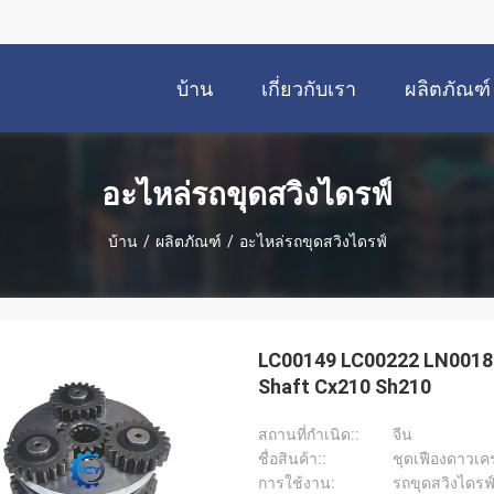
บ้าน
เกี่ยวกับเรา
ผลิตภัณฑ์
อะไหล่รถขุดสวิงไดรฟ์
บ้าน
/
ผลิตภัณฑ์
/
อะไหล่รถขุดสวิงไดรฟ์
LC00149 LC00222 LN00182
Shaft Cx210 Sh210
สถานที่กําเนิด::
จีน
ชื่อสินค้า::
ชุดเฟืองดาวเค
การใช้งาน:
รถขุดสวิงไดรฟ