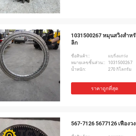
1031500267 หมุนสวิงสําหร
ลิก
ชื่อสินค้า::
แบริ่งแกว่ง
หมายเลขชิ้นส่วน::
1031500267
น้ำหนัก:
270 กิโลกรัม
ราคาถูกที่สุด
567-7126 5677126 เฟืองว