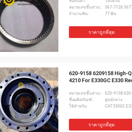
ชื่อสินค้า::
วงแหวน
หมายเลขชิ้นส่วน::
567-7126 567
จำนวนฟัน:
77 ฟัน
ราคาถูกที่สุด
620-9158 6209158 High-Qu
4210 For E330GC E33
หมายเลขชิ้นส่วน::
620-9158 620
ชื่อผลิตภัณฑ์::
ศูนย์กลาง
ใช้สำหรับ:
CAT330GC E3
ราคาถูกที่สุด