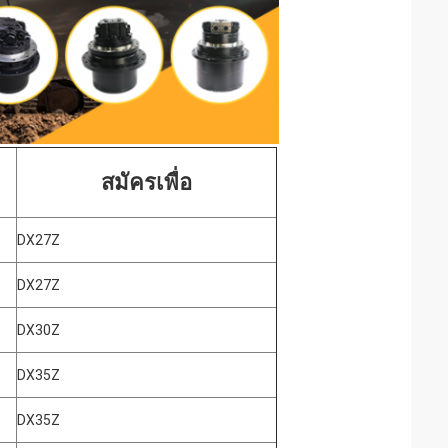
สมัครเพื่อ
DX27Z
DX27Z
DX30Z
DX35Z
DX35Z