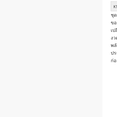
K
ชุ
ขอ
เป
งว
พล
ประ
ก่อ