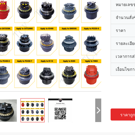
หมายเลขรุ
จำนวนสั่งซื
ราคา
รายละเอีย
เวลาการส
เงื่อนไขก
ราคาถูกท