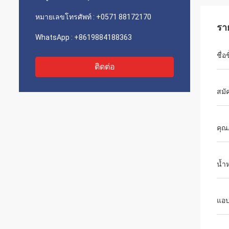
หมายเลขโทรศัพท์ :
+0571 88172170
รา
WhatsApp :
+8619884188363
ชื่อ
ติดต่อ
สมัค
คุณ
น้ำ
แอป