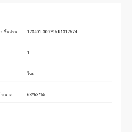
ขชิ้นส่วน
170401-00079A K1017674
1
ข
ใหม่
ม้ ขนาด
63*63*65