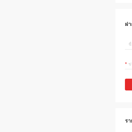
ฝา
รา