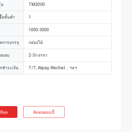
่น
TM30VD
้อขั้นต่ำ
1
1000-3000
ดการบรรจุ
กล่องไม้
่งมอบ
2-3/เจรจา
ารชำระเงิน
T/T, Alipay, Wechat ... ฯลฯ
ี่สุด
ติดต่อตอนนี้