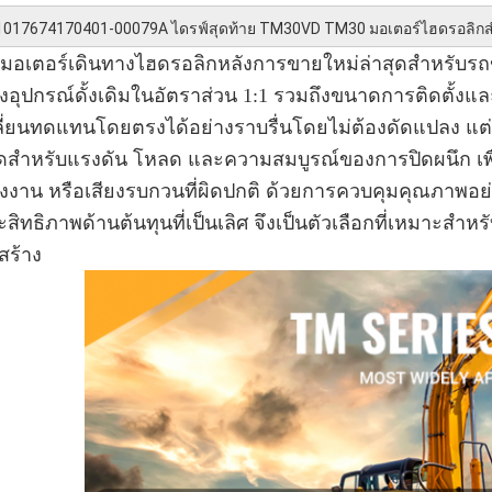
1017674
170401-00079A ไดรฟ์สุดท้าย TM30VD TM30 มอเตอร์ไฮดรอลิก
ดมอเตอร์เดินทางไฮดรอลิกหลังการขายใหม่ล่าสุดสำหรับ
งอุปกรณ์ดั้งเดิมในอัตราส่วน 1:1 รวมถึงขนาดการติดตั้
ลี่ยนทดแทนโดยตรงได้อย่างราบรื่นโดยไม่ต้องดัดแปลง แต
ดสำหรับแรงดัน โหลด และความสมบูรณ์ของการปิดผนึก เพื่อข
ังงาน หรือเสียงรบกวนที่ผิดปกติ ด้วยการควบคุมคุณภาพอย
สิทธิภาพด้านต้นทุนที่เป็นเลิศ จึงเป็นตัวเลือกที่เหมาะสำห
สร้าง