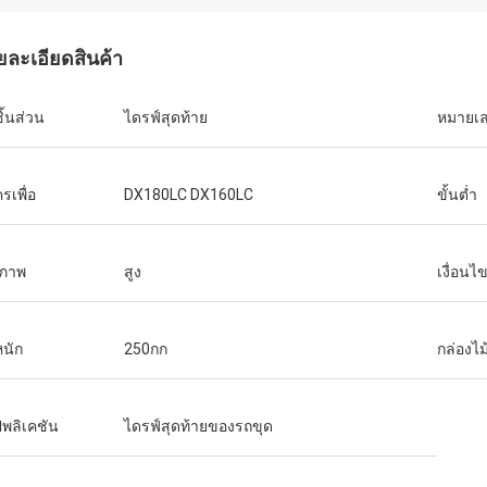
ยละเอียดสินค้า
ชิ้นส่วน
ไดรฟ์สุดท้าย
หมายเล
รเพื่อ
DX180LC DX160LC
ขั้นต่ำ
ภาพ
สูง
เงื่อนไ
หนัก
250กก
กล่องไ
พลิเคชัน
ไดรฟ์สุดท้ายของรถขุด