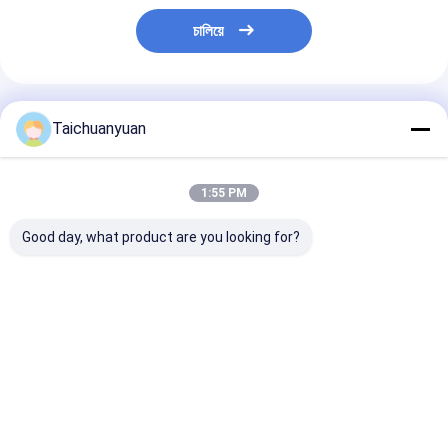
চালিয়ে
แนะนำผลิตภัณฑ์
Taichuanyuan
1:55 PM
Good day, what product are you looking for?
39Q8-40100 เครื่อง
803007289 FINAL
MBEB6680 FIN
ยนต์ไฮดรอลิก
DRIVE MBEB4570
DRIVE
R300LC9A
สําหรับ XCMG
130101010117
EXCAVATOR XE210B
รับ SY305 SY3
XE215
ราคาดีที่สุด
ราคาดีที่สุด
ราคาดีที่ส