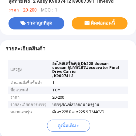
สุดท้าย No. 2 Assy K9007412 K9007391 Tm40vd
ราคา：20-200
MOQ：1
ราคาถูกที่สุด
ติดต่อตอนนี้
รายละเอียดสินค้า
,
อะไหล่เครื่องขุด Dh225 doosan
doosan อุปกรณ์ส่วน excavator Final
แสงสูง
Drive Carrier
,
K9007412
จำนวนสั่งซื้อขั้นต่ำ
1
ชื่อแบรนด์
TCY
ราคา
20-200
รายละเอียดการบรรจุ
บรรจุภัณฑ์ส่งออกมาตรฐาน
หมายเลขรุ่น
ดีเอช225 ดีเอช225-9 TM40VD
ดูเพิ่มเติม