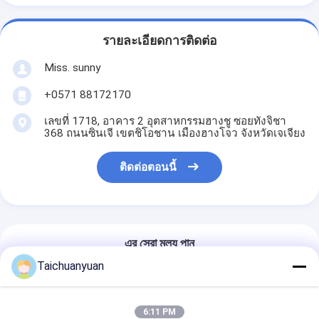
รายละเอียดการติดต่อ
Miss. sunny
+0571 88172170
เลขที่ 1718, อาคาร 2 อุตสาหกรรมฮางชู ซอยทังจิชา
368 ถนนซินเจี เขตชิโอชาน เมืองฮางโจว จังหวัดเจเจียง
ติดต่อตอนนี้
এর সেরা মূল্য পান
Taichuanyuan
Dh225 Dh225-9 อะไหล่เครื่องขุด
Doosan เครื่องขนย้ายสุดท้าย No. 2
6:11 PM
Assy K9007412 K9007391