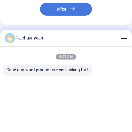
চালিয়ে
แนะนำผลิตภัณฑ์
Taichuanyuan
5:07 AM
Good day, what product are you looking for?
130101010105A
KTC11150 ชุดเกียร์ทด
42C2270 ชุดมอ
เครื่องปรับการสวิงสําห
รอบ สำหรับ CX460
สวิง มอเตอร์ 4
รับ SY215
CX470B
เกียร์ทด สำหรับ
EXCAVATOR
Liugong
ราคาดีที่สุด
ราคาดีที่สุด
ราคาดีที่ส