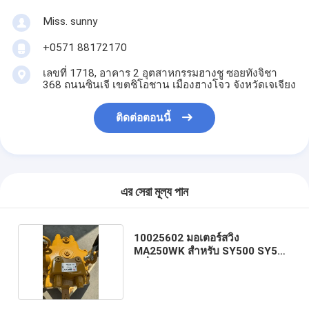
Miss. sunny
+0571 88172170
เลขที่ 1718, อาคาร 2 อุตสาหกรรมฮางชู ซอยทังจิชา
368 ถนนซินเจี เขตชิโอชาน เมืองฮางโจว จังหวัดเจเจียง
ติดต่อตอนนี้
এর সেরা মূল্য পান
10025602 มอเตอร์สวิง
MA250WK สําหรับ SY500 SY550
เครื่องสวิง