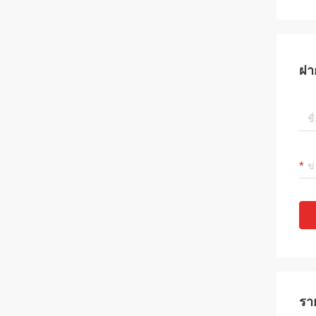
ฝา
รา