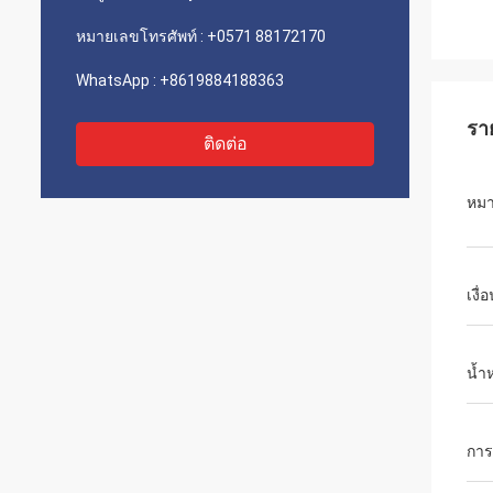
หมายเลขโทรศัพท์ :
+0571 88172170
WhatsApp :
+8619884188363
รา
ติดต่อ
หมา
เงื่
น้ำ
การ