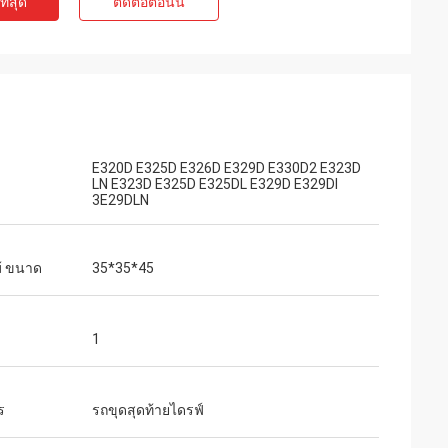
ี่สุด
ติดต่อตอนนี้
E320D E325D E326D E329D E330D2 E323D
LN E323D E325D E325DL E329D E329DI
3E29DLN
ม้ ขนาด
35*35*45
1
ร
รถขุดสุดท้ายไดรฟ์