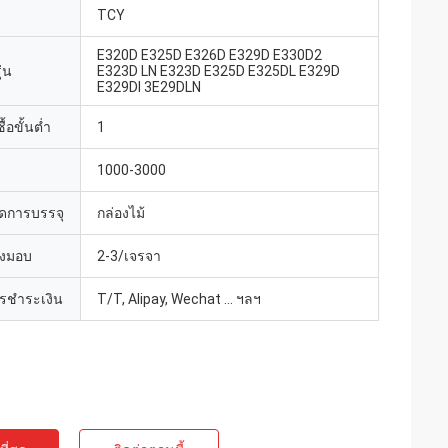
TCY
E320D E325D E326D E329D E330D2
่น
E323D LN E323D E325D E325DL E329D
E329DI 3E29DLN
้อขั้นต่ำ
1
1000-3000
ดการบรรจุ
กล่องไม้
่งมอบ
2-3/เจรจา
ารชำระเงิน
T/T, Alipay, Wechat ... ฯลฯ