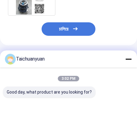
চালিয়ে
แนะนำผลิตภัณฑ์
Taichuanyuan
3:02 PM
Good day, what product are you looking for?
536-7289 เครื่องปรับ
450/12702 สายพาน
เครื่องยนต์สวิง
ระดับสวิง 538-5282
ยนต์ ยกเลิกสําหรับ JCB
KTC11111
สําหรับ Cat349GC
BACKHOE 3CX
KTC11110 KT
349D2
เครื่องสวิง SH
6 SUMITOMO
ราคาดีที่สุด
ราคาดีที่สุด
ราคาดีที่ส