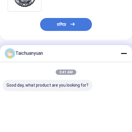
ZX200-5G ZX200LC-5G
চালিয়ে
แนะนำผลิตภัณฑ์
Taichuanyuan
3:41 AM
Good day, what product are you looking for?
9066008 กล่องเกียร์
1019809060 ชุดเกียร์
39QB-41100 3
เดินทาง FOR EX200-1
ทดรอบสำหรับรถขุด
42100 เครื่องย
ZOOMLION 215E
การเดินทางสําหร
245G
HX480L HX52
R480C9MH R4
ราคาดีที่สุด
ราคาดีที่สุด
ราคาดีที่ส