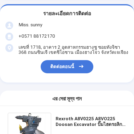
รายละเอียดการติดต่อ
Miss. sunny
+0571 88172170
เลขที่ 1718, อาคาร 2 อุตสาหกรรมฮางชู ซอยทังจิชา
368 ถนนซินเจี เขตชิโอชาน เมืองฮางโจว จังหวัดเจเจียง
ติดต่อตอนนี้
এর সেরা মূল্য পান
Rexroth A8V0225 A8VO225
Doosan Excavator ปั๊มไฮดรอลิก
4000914-00269 250201-01812A