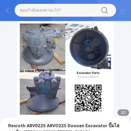
2
/
2
Rexroth A8V0225 A8VO225 Doosan Excavator ปั๊มไฮ