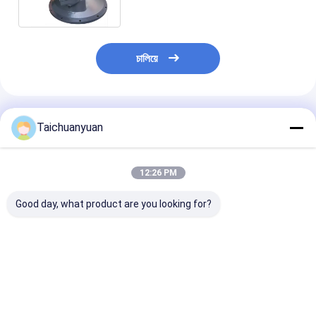
চালিয়ে
แนะนำผลิตภัณฑ์
Taichuanyuan
12:26 PM
Good day, what product are you looking for?
194-8300 244-5326
C0170-55058 วาล์ว
YB60001225 ปั
ปั๊มไฮดรอลิกสำหรับ
ควบคุมหลักสำหรับ
อลิกสําหรับ ZX
CAT318C 319C
JCB300 JCB330
ราคาดีที่สุด
ราคาดีที่สุด
ราคาดีที่ส