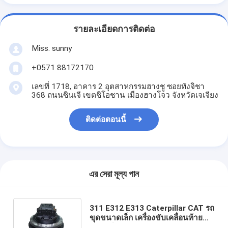
รายละเอียดการติดต่อ
Miss. sunny
+0571 88172170
เลขที่ 1718, อาคาร 2 อุตสาหกรรมฮางชู ซอยทังจิชา
368 ถนนซินเจี เขตชิโอชาน เมืองฮางโจว จังหวัดเจเจียง
ติดต่อตอนนี้
এর সেরা মূল্য পান
311 E312 E313 Caterpillar CAT รถ
ขุดขนาดเล็ก เครื่องขับเคลื่อนท้าย
รถยนต์เดินทาง รวม 114-8222 151-