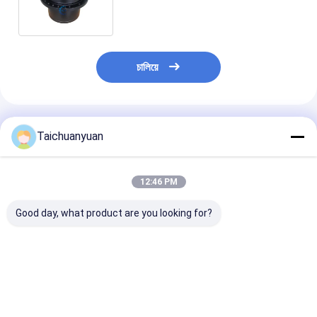
9688
চালিয়ে
แนะนำผลิตภัณฑ์
Taichuanyuan
12:46 PM
Good day, what product are you looking for?
31N8-40053 การขับ
14713317 การขับขี่
1010100872
เคลื่อนท้ายด้วยมอเต
สุดท้ายด้วยเครื่องยนต์
1010101657
อร์สําหรับ R305-7
14713820 สําหรับ
เครื่องยนต์เดินท
R290LC-7A
EC200D EC200E
รับการขับเคลื่อน
Excavator
Zoomlion 215
ราคาดีที่สุด
ราคาดีที่สุด
ราคาดีที่ส