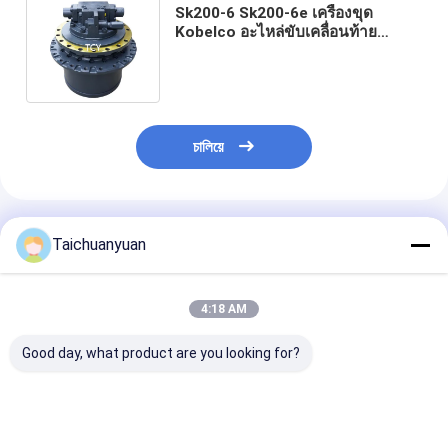
Sk200-6 Sk200-6e เครื่องขุด
Kobelco อะไหล่ขับเคลื่อนท้าย
YN15V00011F1 YN15V00011F3
YN15V00011F4
চালিয়ে
แนะนำผลิตภัณฑ์
Taichuanyuan
4:18 AM
Good day, what product are you looking for?
31N8-40053 การขับ
14713317 การขับขี่
1010100872
เคลื่อนท้ายด้วยมอเต
สุดท้ายด้วยเครื่องยนต์
1010101657