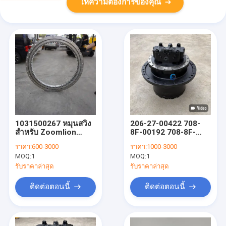
ให้ความต้องการของคุณ
1031500267 หมุนสวิง
206-27-00422 708-
สําหรับ Zoomlion
8F-00192 708-8F-
ZE215pro ZE215-10
31140 708-8F-31540
ราคา:
600-3000
ราคา:
1000-3000
เครื่องขุดไฮดรอลิก
ชุดเฟืองท้ายสำหรับรถ
MOQ:
1
MOQ:
1
ขุด PC240-8 PC200-7
PC210-7
รับราคาล่าสุด
รับราคาล่าสุด
ติดต่อตอนนี้
ติดต่อตอนนี้