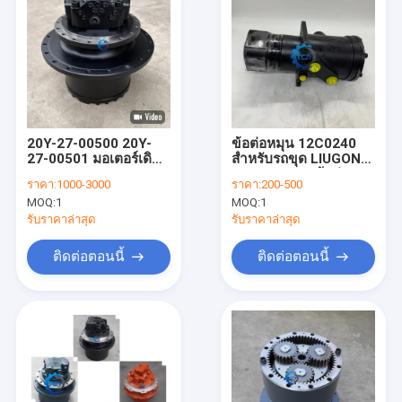
20Y-27-00500 20Y-
ข้อต่อหมุน 12C0240
27-00501 มอเตอร์เดิน
สำหรับรถขุด LIUGONG
ทาง 708-8F-00250
CLG925D ชุดข้อต่อ
ราคา:
1000-3000
ราคา:
200-500
708-8F-31174 สำหรับ
กลาง
MOQ:
1
MOQ:
1
PC200-8 PC210-7K
PC210LC-7K
รับราคาล่าสุด
รับราคาล่าสุด
PC210NLC-7K ชุด
เฟืองท้าย
ติดต่อตอนนี้
ติดต่อตอนนี้
บ้าน
ผลิตภัณฑ์
วิดีโอ