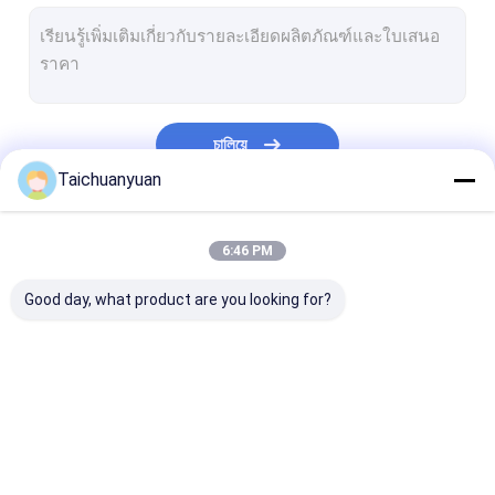
เครื่องขุด
กล่องเกียร์ลดการสวิงของเครื่องขุด
อะไหล่รถขุดสวิงไดรฟ์
চালিয়ে
ปั้มไฮดรอลิคของรถขุด
Taichuanyuan
ชิ้นส่วนปั๊มไฮดรอลิกของรถขุด
หมวดหมู่ของเรา
6:46 PM
ศูนย์ร่วม Assy
Good day, what product are you looking for?
ผลิตภัณฑ์เครื่องยนต์
อุปกรณ์ excavator
กล่องเกียร์ลดการเดิน
ชิ้นส่วนไดรฟ์สุด
Final Drive มอเตอร์
ทางของรถขุด
ของรถขุด
เดินทาง