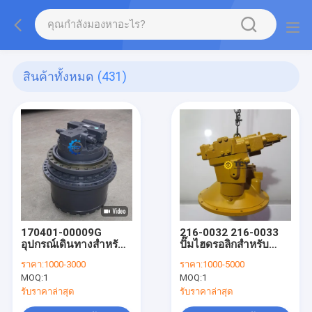
สินค้าทั้งหมด
(431)
170401-00009G
216-0032 216-0033
อุปกรณ์เดินทางสำหรับ
ปั๊มไฮดรอลิกสำหรับ
รถขุด DX480LCA
CAT 345 345B E345B
ราคา:
1000-3000
ราคา:
1000-5000
DX500LCA DX520LCA
345BL
MOQ:
1
MOQ:
1
Doosan
รับราคาล่าสุด
รับราคาล่าสุด