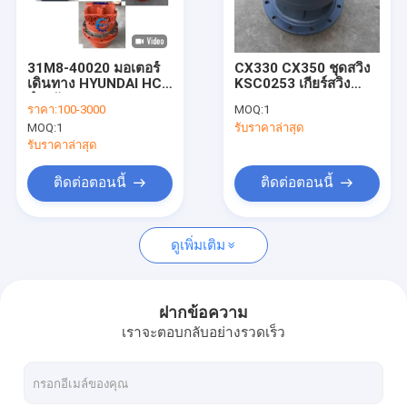
เกี่ยวกับเรา
ทัวร์โรงงาน
31M8-40020 มอเตอร์
CX330 CX350 ชุดสวิง
เดินทาง HYUNDAI HCE
KSC0253 เกียร์สวิง
ควบคุมคุณภาพ
สำหรับ R55-7 R55-7A
KSC0247 KSC10170
ราคา:
100-3000
MOQ:
1
R60VS
อุปกรณ์สวิงสำหรับรถขุด
MOQ:
1
รับราคาล่าสุด
CASE 330
ติดต่อเรา
รับราคาล่าสุด
ข่าว
ติดต่อตอนนี้
ติดต่อตอนนี้
ขออ้าง
ดูเพิ่มเติม
อุปกรณ์ excavator Final Drive มอเตอร์เดินทาง
ฝากข้อความ
เราจะตอบกลับอย่างรวดเร็ว
กล่องเกียร์ลดการเดินทางของรถขุด
ชิ้นส่วนไดรฟ์สุดท้ายของรถขุด