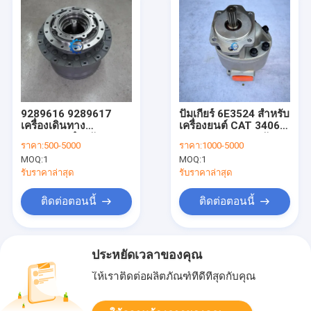
9289616 9289617
ปั๊มเกียร์ 6E3524 สำหรับ
เครื่องเดินทาง
เครื่องยนต์ CAT 3406
SR2000G สําหรับ
3406B 3406C รถตัก
ราคา:
500-5000
ราคา:
1000-5000
ZX135USK-3 VR512
R1700 II R1700G
MOQ:
1
MOQ:
1
VR512-2 ZX135US-3
980C 980F 980F II
ZX135US-3-HCME
รับราคาล่าสุด
รับราคาล่าสุด
ZX135US-3F-AMS
ติดต่อตอนนี้
ติดต่อตอนนี้
ประหยัดเวลาของคุณ
ให้เราติดต่อผลิตภัณฑ์ที่ดีที่สุดกับคุณ