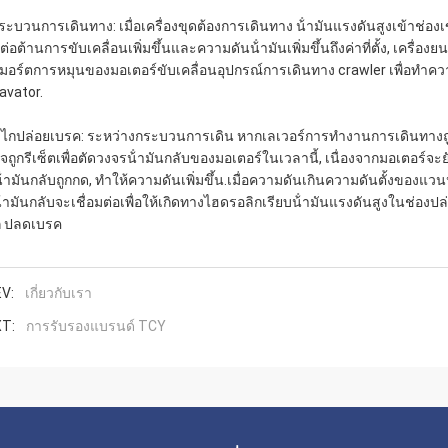
กระบวนการเดินทาง: เมื่อเครื่องขุดต้องการเดินทาง น้ํามันแรงดันสูงเข้าช่อ
่อต้านการขับเคลื่อนเพิ่มขึ้นและความดันน้ํามันเพิ่มขึ้นถึงค่าที่ตั้ง, เครื่อง
่มมอร์ตการหมุนของมอเตอร์ขับเคลื่อนอุปกรณ์การเดินทาง crawler เพื่อทํา
avator.
ไกปล่อยเบรค: ระหว่างกระบวนการเดิน หากเลเวอร์การทํางานการเดินทางถู
ใจถูกรีเซ็ตเพื่อตัดวงจรน้ํามันกลับของมอเตอร์ในเวลานี้, เนื่องจากมอเตอร์
น้ํามันกลับถูกกด, ทําให้ความดันเพิ่มขึ้น.เมื่อความดันเกินความดันตั้งของ
้ํามันกลับจะเชื่อมต่อเพื่อให้เกิดทางไฮดรอลิกเรียบน้ํามันแรงดันสูงในช่อง
 ปลดเบรค
V:
เกี่ยวกับเรา
T:
การรับรองแบรนด์ TCY