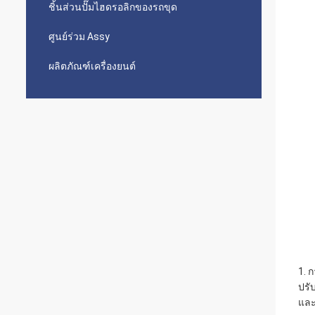
ชิ้นส่วนปั๊มไฮดรอลิกของรถขุด
ศูนย์ร่วม Assy
ผลิตภัณฑ์เครื่องยนต์
1. 
ปรั
และ