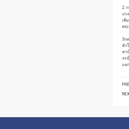
2. 
แรงต
เพิ
exc
3กล
หัว
ท่า
จรน
แยก
PRE
NEX