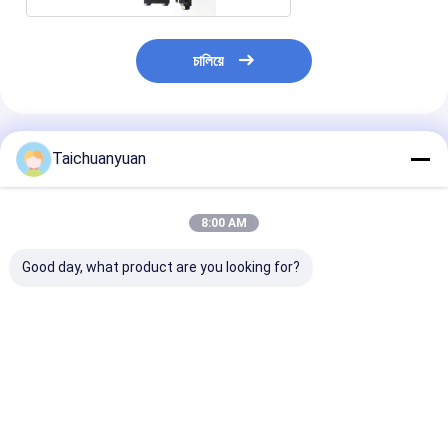
চালিয়ে
แนะนำผลิตภัณฑ์
Taichuanyuan
8:00 AM
Good day, what product are you looking for?
31N8-40053 การขับ
14713317 การขับขี่
1010100872
เคลื่อนท้ายด้วยมอเต
สุดท้ายด้วยเครื่องยนต์
1010101657
อร์สําหรับ R305-7
14713820 สําหรับ
เครื่องยนต์เดินท
R290LC-7A
EC200D EC200E
รับการขับเคลื่อน
Excavator
Zoomlion 215
ราคาดีที่สุด
ราคาดีที่สุด
ราคาดีที่ส